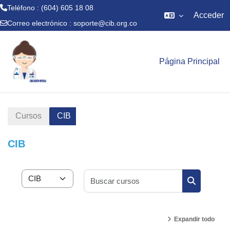
Teléfono : (604) 605 18 08
Acceder
Correo electrónico :
soporte@cib.org.co
Saltar al contenido principal
Página Principal
Cursos
CIB
CIB
Buscar curs
Categorías de curso
Buscar cur
Expandir todo